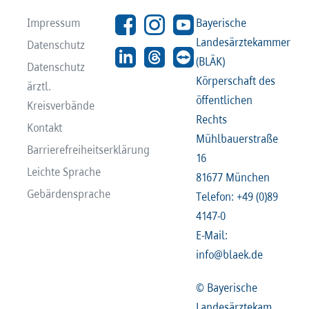
Impressum
Bayerische
Landesärztekammer
Datenschutz
(BLÄK)
Datenschutz
Körperschaft des
ärztl.
öffentlichen
Kreisverbände
Rechts
Kontakt
Mühlbauerstraße
Barrierefreiheitserklärung
16
Leichte Sprache
81677 München
Gebärdensprache
Telefon: +49 (0)89
4147-0
E-Mail:
info@blaek.de
© Bayerische
Landesärztekam