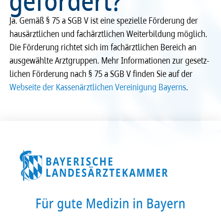
gefördert?
Recht
Recht
Ja. Gemäß § 75 a SGB V ist eine spezi­elle Förde­rung der
haus­ärzt­li­chen und fach­ärzt­li­chen Weiter­bil­dung möglich.
Service & Kontakt
Service & Kontakt
Die Förde­rung rich­tet sich im fach­ärzt­li­chen Bereich an
ausge­wählte Arzt­grup­pen. Mehr Infor­ma­ti­o­nen zur gesetz­
meineBLÄK
meineBLÄK
li­chen Förde­rung nach § 75 a SGB V finden Sie auf der
Webseite der Kassen­ärzt­li­chen Verei­ni­gung Bayerns
.