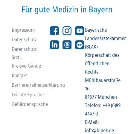
Impressum
Bayerische
Landesärztekammer
Datenschutz
(BLÄK)
Datenschutz
Körperschaft des
ärztl.
öffentlichen
Kreisverbände
Rechts
Kontakt
Mühlbauerstraße
Barrierefreiheitserklärung
16
Leichte Sprache
81677 München
Gebärdensprache
Telefon: +49 (0)89
4147-0
E-Mail:
info@blaek.de