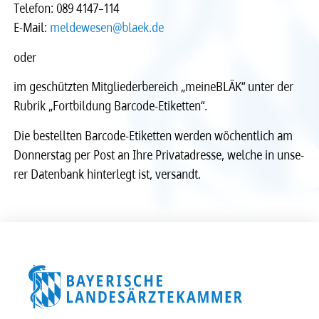
Tele­fon: 089 4147–114
E-Mail:
Recht
Recht
melde­we­sen@blaek.de
oder
Service & Kontakt
Service & Kontakt
im geschütz­ten Mitglie­der­be­reich „meineBLÄK“ unter der
Rubrik „Fort­bil­dung Barcode-Etiket­ten“.
meineBLÄK
meineBLÄK
Die bestell­ten Barcode-Etiket­ten werden wöchent­lich am
Donners­tag per Post an Ihre Privat­adresse, welche in unse­
rer Daten­bank hinter­legt ist, versandt.