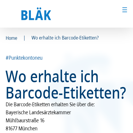
|
Wo erhalte ich Barcode-Etiketten?
Home
Ärztinnen und Ärzte
Ärztinnen und Ärzte
#Punktekontoneu
MFA & Fachpersonal
MFA & Fachpersonal
Wo erhalte ich
Patientinnen und Patienten
Patientinnen und Patienten
Barcode-Etiketten?
Kammer & Politik
Kammer & Politik
Die Barcode-Etiket­ten erhal­ten Sie über die:
Presse
Presse
Baye­ri­sche Landes­ärz­te­kam­mer
Mühl­baur­straße 16
Karriere
Karriere
81677 München