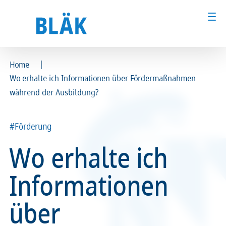
|
Home
Wo erhalte ich Informationen über Fördermaßnahmen
Ärztinnen und Ärzte
Ärztinnen und Ärzte
während der Ausbildung?
MFA & Fachpersonal
MFA & Fachpersonal
#Förderung
Patientinnen und Patienten
Patientinnen und Patienten
Wo erhalte ich
Kammer & Politik
Kammer & Politik
Informationen
Presse
Presse
über
Karriere
Karriere