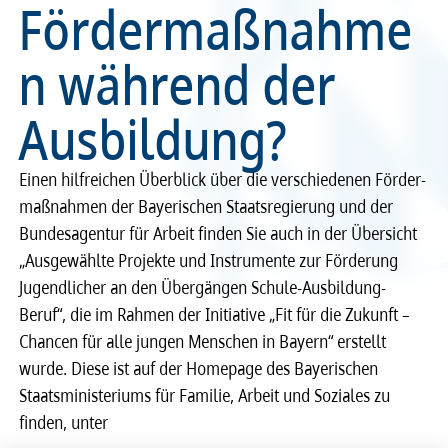
Fördermaßnahme
Recht
Recht
n während der
Service & Kontakt
Service & Kontakt
Ausbildung?
meineBLÄK
meineBLÄK
Einen hilf­rei­chen Über­blick über die verschie­de­nen Förder­
maß­nah­men der Baye­ri­schen Staats­re­gie­rung und der
Bunde­s­agen­tur für Arbeit finden Sie auch in der Über­sicht
„Aus­ge­wählte Projekte und Instru­mente zur Förde­rung
Jugend­li­cher an den Über­gän­gen Schule-Ausbil­dung-
Beruf“, die im Rahmen der Initia­tive „Fit für die Zukunft –
Chan­cen für alle jungen Menschen in Bayern“ erstellt
wurde. Diese ist auf der Home­page des Baye­ri­schen
Staats­mi­nis­te­ri­ums für Fami­lie, Arbeit und Sozi­a­les zu
finden, unter