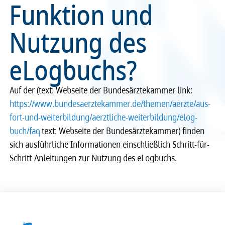
Funktion und
Recht
Recht
Nutzung des
Service & Kontakt
Service & Kontakt
eLogbuchs?
meineBLÄK
meineBLÄK
Auf der (text: Webseite der Bunde­s­ärz­te­kam­mer link:
https://www.bunde­s­ae­rz­te­kam­mer.de/themen/aerzte/aus-
fort-und-weiter­bil­dung/aerzt­li­che-weiter­bil­dung/elog­
buch/faq
text: Webseite der Bunde­s­ärz­te­kam­mer) finden
sich ausführ­li­che Infor­ma­ti­o­nen einschließ­lich Schritt-für-
Schritt-Anlei­tun­gen zur Nutzung des eLog­buchs.