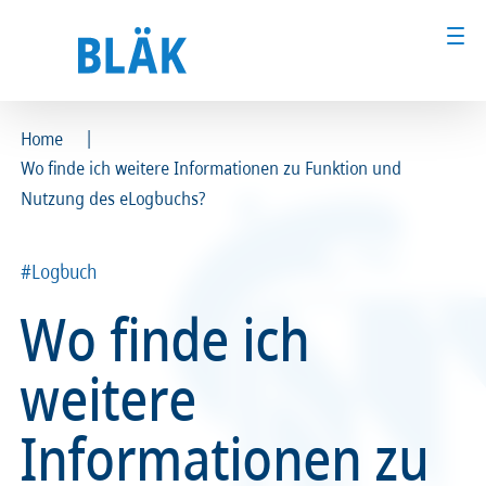
|
Home
Wo finde ich weitere Informationen zu Funktion und
Ärztinnen und Ärzte
Ärztinnen und Ärzte
Nutzung des eLogbuchs?
MFA & Fachpersonal
MFA & Fachpersonal
#Logbuch
Patientinnen und Patienten
Patientinnen und Patienten
Wo finde ich
Kammer & Politik
Kammer & Politik
weitere
Presse
Presse
Informationen zu
Karriere
Karriere