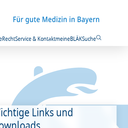
e
Recht
Service & Kontakt
meineBLÄK
Suche
ichtige Links und
ownloads