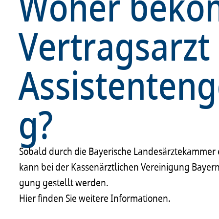
Woher bekom
Vertragsarzt
Assistenten
g?
Sobald durch die Baye­ri­sche Landes­ärz­te­kam­mer e
kann bei der Kassen­ärzt­li­chen Verei­ni­gung Bayern
gung gestellt werden.
Hier finden Sie weitere Infor­ma­ti­o­nen.