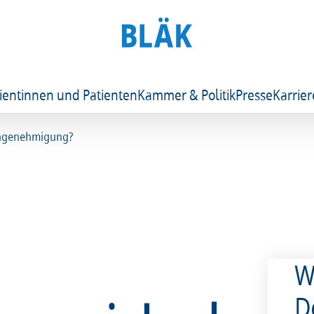
ientinnen und Patienten
Kammer & Politik
Presse
Karrier
tengenehmigung?
W
D