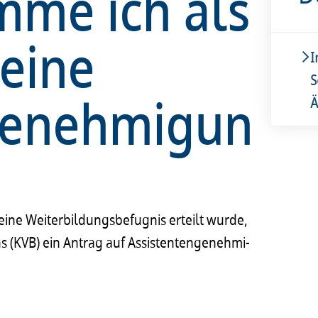
me ich als
 eine
I
S
genehmigun
Ä
ine Weiter­bil­dungs­be­fug­nis erteilt wurde,
s (KVB) ein Antrag auf Assis­ten­ten­ge­neh­mi­