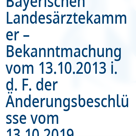
Bayerischen
Landesärztekamm
Recht
Recht
er –
Service & Kontakt
Service & Kontakt
Bekanntmachung
meineBLÄK
meineBLÄK
vom 13.10.2013 i.
d. F. der
Änderungsbeschlü
sse vom
13.10.2019