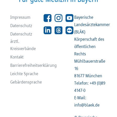
Impressum
Bayerische
Landesärztekammer
Datenschutz
(BLÄK)
Datenschutz
Körperschaft des
ärztl.
öffentlichen
Kreisverbände
Rechts
Kontakt
Mühlbauerstraße
Barrierefreiheitserklärung
16
Leichte Sprache
81677 München
Gebärdensprache
Telefon: +49 (0)89
4147-0
E-Mail:
info@blaek.de