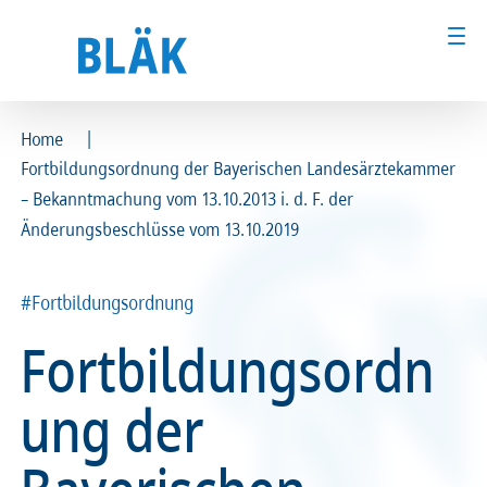
|
Home
Fortbildungsordnung der Bayerischen Landesärztekammer
Ärztinnen und Ärzte
Ärztinnen und Ärzte
– Bekanntmachung vom 13.10.2013 i. d. F. der
Änderungsbeschlüsse vom 13.10.2019
MFA & Fachpersonal
MFA & Fachpersonal
Patientinnen und Patienten
Patientinnen und Patienten
#Fortbildungsordnung
Fortbildungsordn
Kammer & Politik
Kammer & Politik
ung der
Presse
Presse
Karriere
Karriere