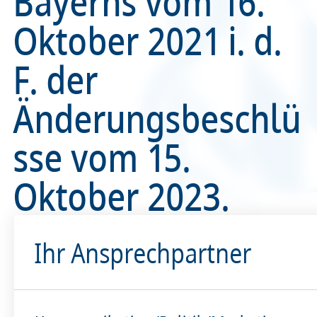
Bayerns vom 16.
Oktober 2021 i. d.
Recht
Recht
F. der
Service & Kontakt
Service & Kontakt
Änderungsbeschlü
meineBLÄK
meineBLÄK
sse vom 15.
Oktober 2023.
Ihr Ansprechpartner