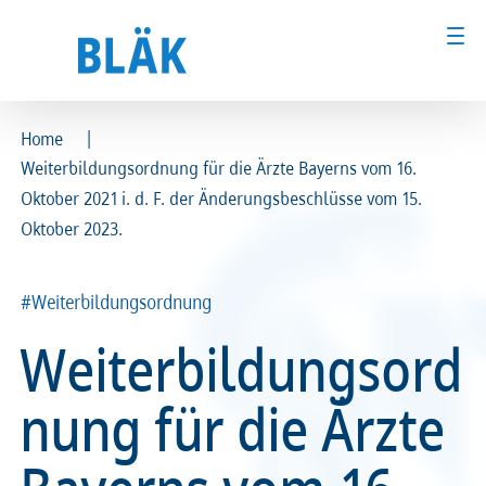
|
Home
Weiterbildungsordnung für die Ärzte Bayerns vom 16.
Ärztinnen und Ärzte
Ärztinnen und Ärzte
Oktober 2021 i. d. F. der Änderungsbeschlüsse vom 15.
Oktober 2023.
MFA & Fachpersonal
MFA & Fachpersonal
Patientinnen und Patienten
Patientinnen und Patienten
#Weiterbildungsordnung
Weiterbildungsord
Kammer & Politik
Kammer & Politik
nung für die Ärzte
Presse
Presse
Karriere
Karriere