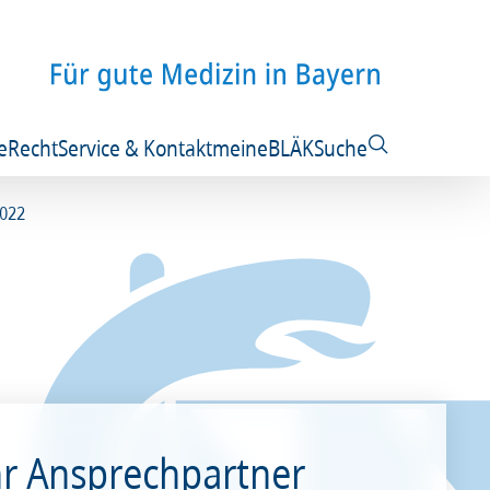
e
Recht
Service & Kontakt
meineBLÄK
Suche
2022
hr Ansprechpartner