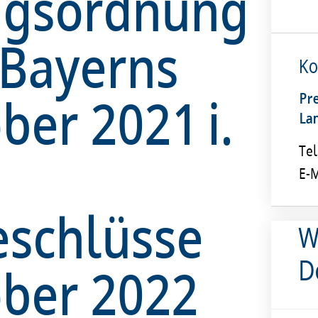
ngsordnung
e Bayerns
Ko
ber 2021 i.
Pr
La
Tel
E-M
schlüsse
W
D
ober 2022