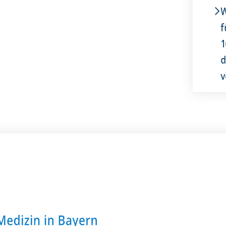
W
f
1
d
v