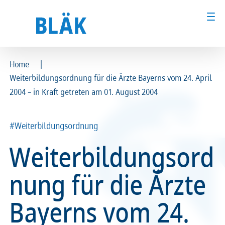
|
Home
Weiterbildungsordnung für die Ärzte Bayerns vom 24. April
Ärztinnen und Ärzte
Ärztinnen und Ärzte
2004 – in Kraft getreten am 01. August 2004
MFA & Fachpersonal
MFA & Fachpersonal
#Weiterbildungsordnung
Patientinnen und Patienten
Patientinnen und Patienten
Weiterbildungsord
Kammer & Politik
Kammer & Politik
nung für die Ärzte
Presse
Presse
Bayerns vom 24.
Karriere
Karriere