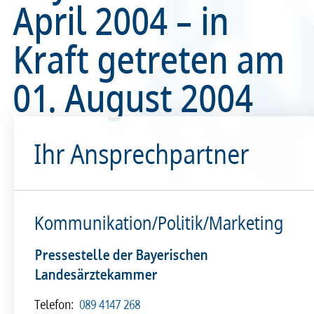
April 2004 – in
Recht
Recht
Kraft getreten am
Service & Kontakt
Service & Kontakt
01. August 2004
meineBLÄK
meineBLÄK
Ihr Ansprechpartner
Kommunikation/Politik/Marketing
Pressestelle der Bayerischen
Landesärztekammer
Telefon:
089 4147 268