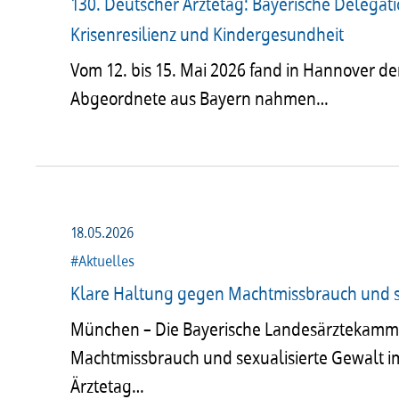
130. Deutscher Ärztetag: Bayerische Delegati
Krisenresilienz und Kindergesundheit
Vom 12. bis 15. Mai 2026 fand in Hannover der
Abgeordnete aus Bayern nahmen…
18.05.2026
#Aktuelles
Klare Haltung gegen Machtmissbrauch und s
München – Die Baye­ri­sche Landes­ärz­te­kam­
Macht­miss­brauch und sexu­a­li­sierte Gewalt 
Ärzte­tag…