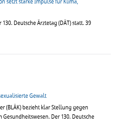
on setzt starke Impulse für Klima,
 130. Deutsche Ärztetag (DÄT) statt. 39
exualisierte Gewalt
mer (BLÄK) bezieht klar Stel­lung gegen
im Gesund­heits­we­sen. Der 130. Deut­sche