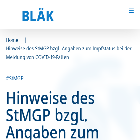
|
Home
Hinweise des StMGP bzgl. Angaben zum Impfstatus bei der
Ärztinnen und Ärzte
Ärztinnen und Ärzte
Meldung von COVID-19-Fällen
MFA & Fachpersonal
MFA & Fachpersonal
#StMGP
Patientinnen und Patienten
Patientinnen und Patienten
Hinweise des
Kammer & Politik
Kammer & Politik
StMGP bzgl.
Presse
Presse
Angaben zum
Karriere
Karriere